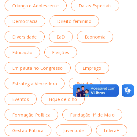
Criança e Adolescente
Datas Especiais
Democracia
Direito feminino
Diversidade
EaD
Economia
Educação
Eleições
Em pauta no Congresso
Emprego
Estratégia Vencedora
Estudos
Eventos
Fique de olho
Formação Política
Fundação 1º de Maio
Gestão Pública
Juventude
Lidera+