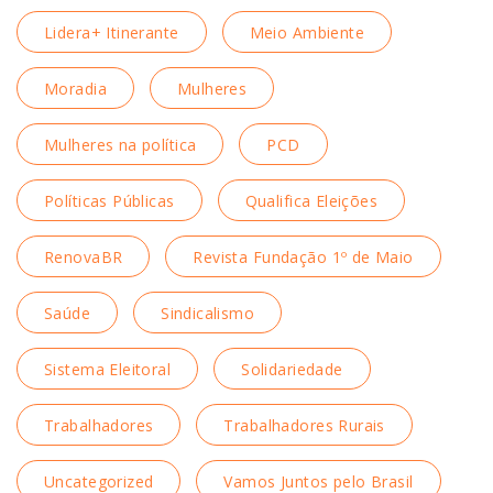
Lidera+ Itinerante
Meio Ambiente
Moradia
Mulheres
Mulheres na política
PCD
Políticas Públicas
Qualifica Eleições
RenovaBR
Revista Fundação 1º de Maio
Saúde
Sindicalismo
Sistema Eleitoral
Solidariedade
Trabalhadores
Trabalhadores Rurais
Uncategorized
Vamos Juntos pelo Brasil