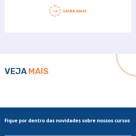
SAIBA MAIS
Parcerias e Projetos
Solidariedade
Biblioteca Digital
VEJA
MAIS
Fique por dentro das novidades sobre nossos cursos