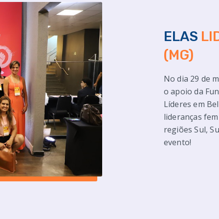
ELAS
LI
(MG)
No dia 29 de m
o apoio da Fun
Líderes em Bel
lideranças fem
regiões Sul, S
evento!