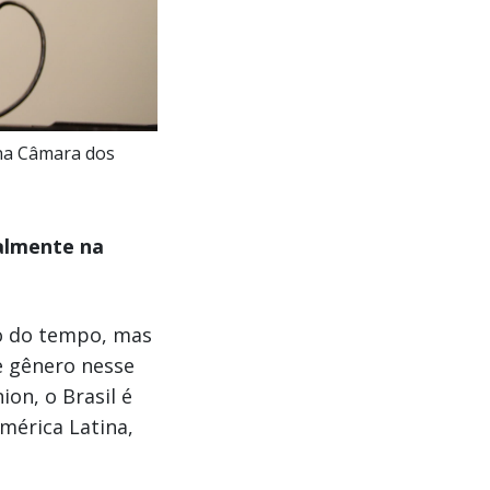
 na Câmara dos
almente na
go do tempo, mas
e gênero nesse
on, o Brasil é
mérica Latina,