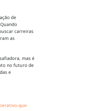
ação de
. Quando
buscar carreiras
aram as
safiadora, mas é
nto no futuro de
idas e
mperativo-que-