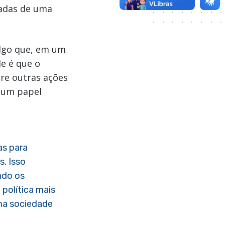
gadas de uma
algo que, em um
de é que o
tre outras ações
 um papel
as para
s. Isso
ndo os
política mais
uma sociedade