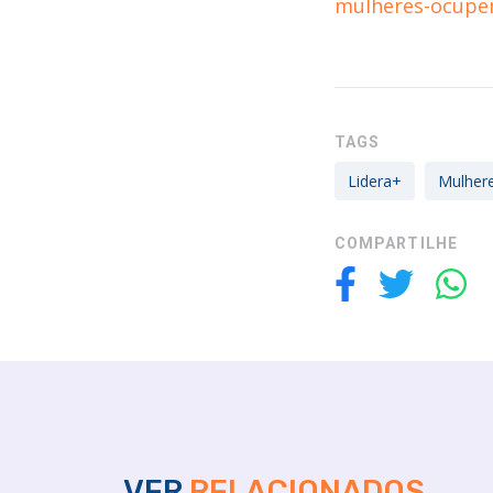
mulheres-ocupem
TAGS
Lidera+
Mulher
COMPARTILHE
VER
RELACIONADOS