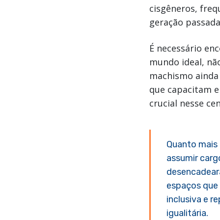
cisgêneros, fre
geração passada,
É necessário enc
mundo ideal, não
machismo ainda p
que capacitam e
crucial nesse cen
Quanto mais 
assumir cargo
desencadeará
espaços que 
inclusiva e r
igualitária.