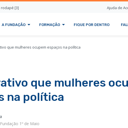
o rodapé [3]
Ajuda de Ace
A FUNDAÇÃO
FORMAÇÃO
FIQUE POR DENTRO
FAL
tivo que mulheres ocupem espaços na política
rativo que mulheres o
 na política
a
 Fundação 1º de Maio