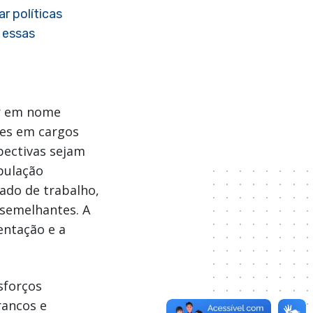
r políticas
 essas
ar em nome
res em cargos
pectivas sejam
pulação
ado de trabalho,
 semelhantes. A
entação e a
sforços
rancos e