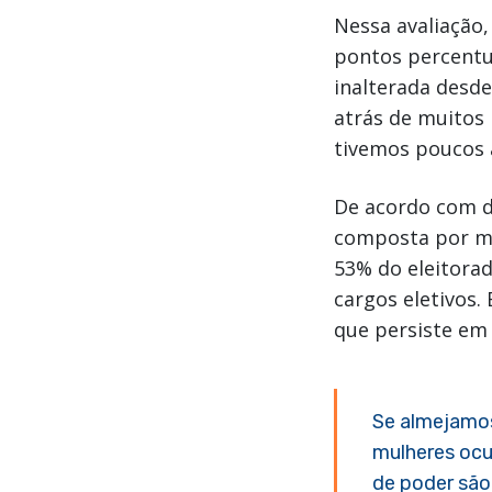
Nessa avaliação,
pontos percentua
inalterada desd
atrás de muitos
tivemos poucos 
De acordo com d
composta por mu
53% do eleitora
cargos eletivos.
que persiste em
Se almejamos
mulheres ocu
de poder são