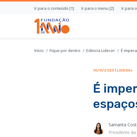
Ir para o conteúdo [1]
Ir para o menu [2]
Ir para 
Início
Fique por dentro
Editoria Lidera+
É impera
14/11/2023 | LIDERA+
É impe
espaços
Samanta Cost
Presidente da