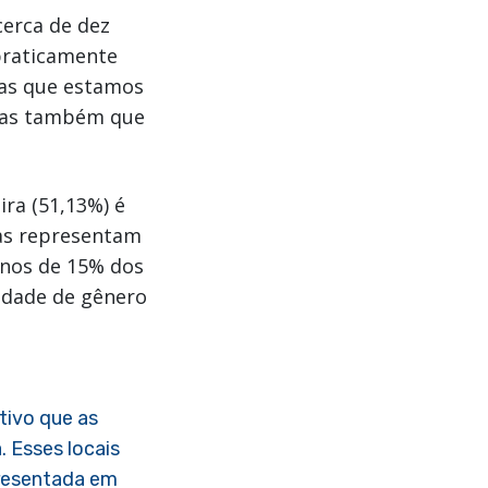
cerca de dez
praticamente
nas que estamos
 mas também que
ra (51,13%) é
las representam
enos de 15% dos
aldade de gênero
tivo que as
 Esses locais
presentada em