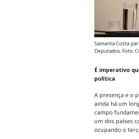
Samanta Costa part
Deputados. Foto: C
É imperativo qu
política
A presença e o 
ainda há um lon
campo fundament
um dos países c
ocupando o terce